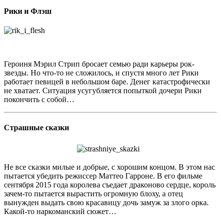
Рики и Флэш
Героиня Мэрил Стрип бросает семью ради карьеры рок-
звезды. Но что-то не сложилось, и спустя много лет Рики
работает певицей в небольшом баре. Денег катастрофически
не хватает. Ситуация усугубляется попыткой дочери Рики
покончить с собой…
Страшные сказки
Не все сказки милые и добрые, с хорошим концом. В этом нас
пытается убедить режиссер Маттео Гарроне. В его фильме
сентября 2015 года королева съедает драконово сердце, король
зачем-то пытается вырастить огромную блоху, а отец
вынужден выдать свою красавицу дочь замуж за злого орка.
Какой-то наркоманский сюжет…