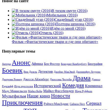
Новое на сайте
В тихом омуте (2016)
Мобильник (2016)
Свадебный угар (2016)
Полтора шпиона (2016)
Идём со мной (2016)
Отмель (2016)
Фильм «Фантастические твари и где они обитают»
Популярные темы
Анонс
Афиша
Бен Фостер
Биография
Актеры
Бенедикт Камбербэтч
Боевик
Детектив
Вин Дизель
Джеймс МакЭвой
Дженнифер Лоуренс
Драма
Джесси Айзенберг
Джереми Реннер
Джессика Честейн
Дэниэл
Комедия
Исторический
Криминал
Рэдклифф
Игра престолов
Майкл Фассбендер
Мадс Миккельсен
Майкл Кейн
Марк Руффало
Наше кино
Новости
Мультфильм
Приключения
Сериал
Рэйчел МакАдамс
Саймон Пегг