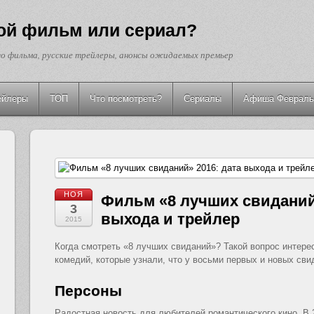
кой фильм или сериал?
о фильма, русские трейлеры, анонсы ожидаемых премьер
ейлеры
ТОП
Что посмотреть?
Сериалы
Афиша Февраль
НОЯ
Фильм «8 лучших свиданий»
3
выхода и трейлер
2015
Когда смотреть «8 лучших свиданий»? Такой вопрос интере
комедий, которые узнали, что у восьми первых и новых св
Персоны
Радостная новость для любителей романтического кино. В 