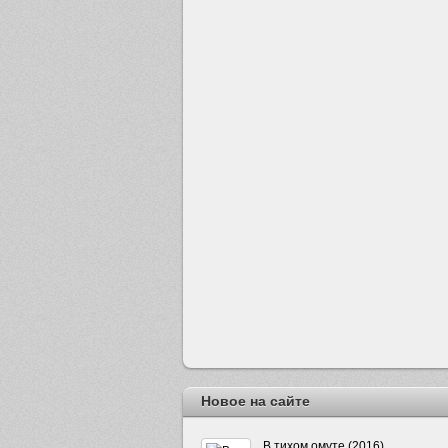
Новое на сайте
В тихом омуте (2016)