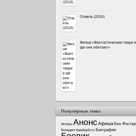
Отмель (2016)
Фильм «Фантастические твари 
где они обитают»
Популярные темы
Анонс
Афиша
Бен Фостер
Актеры
Биография
Бенедикт Камбербэтч
Боевик