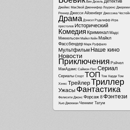
Детектив
Вин Дизель
Джеймс МакЭвой
Дженнифер Лоуренс
Джереми
Джесси Айзенберг
Реннер
Джессика Честей
Драма
Дэниэл Рэдклифф
Игра
Исторический
престолов
Комедия
Криминал
Мадс
Майкл
Миккельсен
Майкл Кейн
Фассбендер
Марк Руффало
Наше кино
Мультфильм
Новости
Приключения
Рэйчел
Сериал
МакАдамс
Саймон Пегг
ТОП
Сериалы
Спорт
Том Харди
Том
Триллер
Трейлер
Хэнкс
Фантастика
Ужасы
Фэнтези
Форсаж 8
Фелисити Джонс
Ченнинг Татум
Хью Джекман