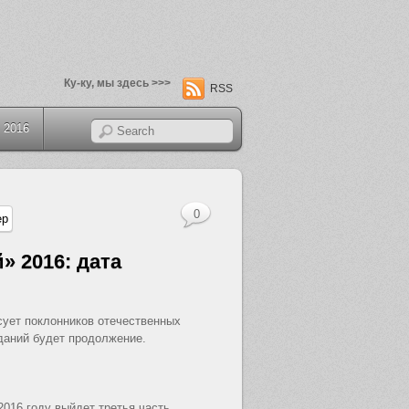
Ку-ку, мы здесь >>>
RSS
 2016
0
 2016: дата
сует поклонников отечественных
иданий будет продолжение.
2016 году выйдет третья часть